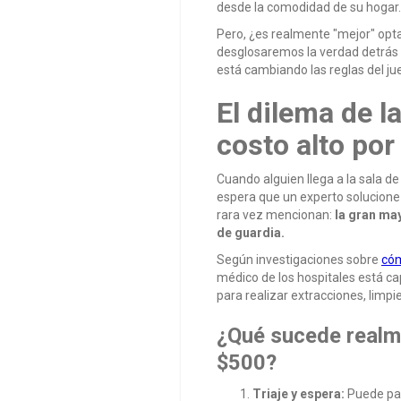
desde la comodidad de su hogar.
Pero, ¿es realmente "mejor" opta
desglosaremos la verdad detrás de
está cambiando las reglas del j
El dilema de l
costo alto por
Cuando alguien llega a la sala d
espera que un experto solucione 
rara vez mencionan:
la gran may
de guardia.
Según investigaciones sobre
cóm
médico de los hospitales está c
para realizar extracciones, limp
¿Qué sucede realme
$500?
Triaje y espera:
Puede pas