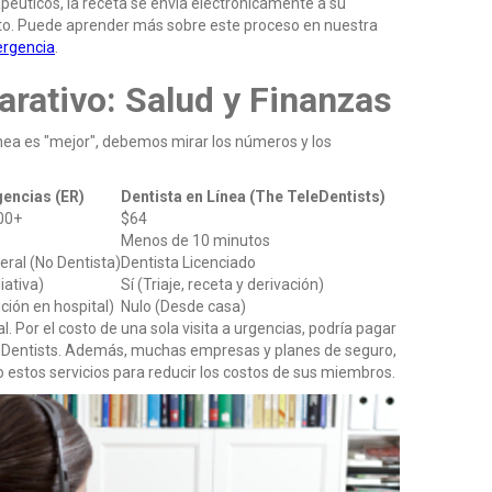
péuticos, la receta se envía electrónicamente a su
to. Puede aprender más sobre este proceso en nuestra
ergencia
.
arativo: Salud y Finanzas
línea es "mejor", debemos mirar los números y los
gencias (ER)
Dentista en Línea (The TeleDentists)
00+
$64
Menos de 10 minutos
ral (No Dentista)
Dentista Licenciado
iativa)
Sí (Triaje, receta y derivación)
ción en hospital)
Nulo (Desde casa)
l. Por el costo de una sola visita a urgencias, podría pagar
leDentists. Además, muchas empresas y planes de seguro,
o estos servicios para reducir los costos de sus miembros.