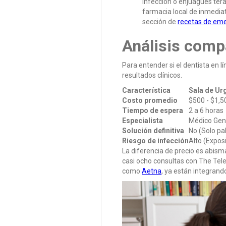
infección o enjuagues tera
farmacia local de inmedia
sección de
recetas de em
Análisis comp
Para entender si el dentista en 
resultados clínicos.
Característica
Sala de Ur
Costo promedio
$500 - $1,5
Tiempo de espera
2 a 6 horas
Especialista
Médico Gene
Solución definitiva
No (Solo pal
Riesgo de infección
Alto (Exposi
La diferencia de precio es abisma
casi ocho consultas con The Te
como
Aetna
, ya están integrand